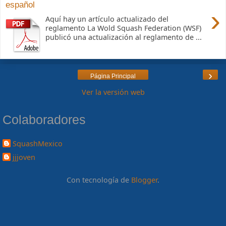
español
›
Aquí hay un artículo actualizado del
reglamento La Wold Squash Federation (WSF)
publicó una actualización al reglamento de ...
›
Página Principal
Ver la versión web
Colaboradores
SquashMexico
jjjoven
Con tecnología de
Blogger
.