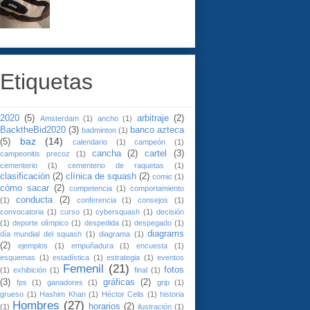
Etiquetas
2020
(5)
arbitraje
(2)
Amsterdam
(1)
ancho
(1)
BacktheBid2020
(3)
banco azteca
badminton
(1)
baz
(14)
(5)
calendario
(1)
campeón
(1)
cancha
(2)
cartel
(3)
campeonitis precoz
(1)
cementerio
(1)
cementerio de raquetas
(1)
clasificación
(2)
clínica de squash
(2)
comic
(1)
cómo sacar
(2)
competencia
(1)
comportamiento
conducta
(2)
(1)
conferencia
(1)
consejos
(1)
convocatoria
(1)
curso
(1)
cybersquash
(1)
decisión
(1)
deporte olímpico
(1)
despedida
(1)
despegado
(1)
diagrams
día mundial del squash
(1)
diagrama
(1)
(2)
ejemplos
(1)
empuñadura
(1)
encuesta
(1)
esquemas
(1)
estadística
(1)
estrategia
(1)
eventos
Femenil
(21)
fotos
(1)
exhibición
(1)
final
(1)
(3)
gráficas
(2)
fps
(1)
ganadores
(1)
grip
(1)
grueso
(1)
Hashim Khan
(1)
Héctor Celis
(1)
historia
Hombres
(27)
horarios
(2)
(1)
ilustración
(1)