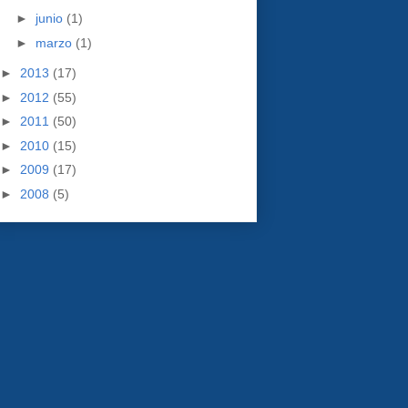
►
junio
(1)
►
marzo
(1)
►
2013
(17)
►
2012
(55)
►
2011
(50)
►
2010
(15)
►
2009
(17)
►
2008
(5)