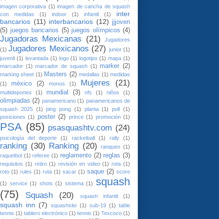
imagen corporativa
(1)
imagen de cancha de squash
inter
con medidas
(1)
indoor
(1)
infantil
(1)
bancarios
(11)
interbancarios
(12)
jjjoven
(5)
juegos bancarios
(5)
juegos olímpicos
(4)
Jugadoras Mexicanas
(21)
Jugadores
Jugadores Mexicanos
(27)
(1)
junior
(1)
juvenil
(1)
levantada
(1)
logo
(1)
logotipo
(1)
mapa
(1)
marker
(2)
marcador
(1)
marcador de squash
(1)
Masters
(2)
marking sheet
(1)
medallas
(1)
medidas
Mujeres
(21)
méxico
(2)
(1)
monos
(1)
mundial
(3)
multideportes
(1)
nfs
(1)
niños
(1)
olimpiadas
(2)
panamericano
(1)
panamericanos de
squash 2025
(1)
ping pong
(1)
planta
(1)
poll
(1)
poster
(2)
posiciones
(1)
prince
(1)
promoción
(1)
PSA
(85)
psasquashtv.com
(24)
psicología del deporte
(1)
racketball
(1)
rally
(1)
ranking
(30)
Ranking
(20)
ranqueo
(1)
reglamento
(2)
reglas
(3)
raquetbol
(1)
referee
(1)
requisitos
(1)
retiro
(1)
revisión en video
(1)
rota
(1)
saque
(2)
roto
(1)
rules
(1)
ruta
(1)
sacar
(1)
score
squash
(1)
service
(1)
shots
(1)
sistema
(1)
(75)
Squash
(20)
squash infantil
(1)
squash inn
(7)
squashsite
(1)
sub-19
(1)
table
tennis
(1)
tablero electrónico
(1)
tennis
(1)
Texcoco
(1)