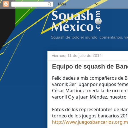
Squash de todo el mundo: comentarios, vid
viernes, 11 de julio de 2014
Equipo de squash de Banc
Felicidades a mis compañeros de B
varonil; 3er lugar por equipos femen
César Martínez: medalla de oro en 
varonil C y a Juan Méndez, nuestr
Fotos de los representantes de Ban
torneo de los juegos bancarios 201
http://www.juegosbancarios.org.m