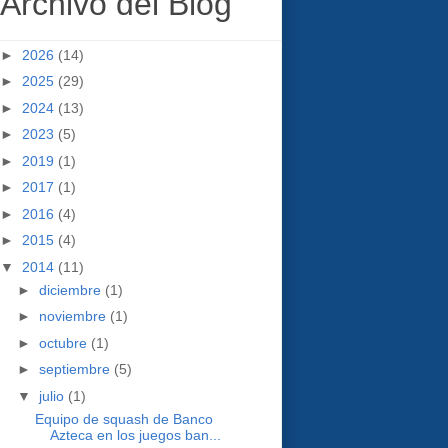
Archivo del Blog
►
2026
(14)
►
2025
(29)
►
2024
(13)
►
2023
(5)
►
2019
(1)
►
2017
(1)
►
2016
(4)
►
2015
(4)
▼
2014
(11)
►
diciembre
(1)
►
noviembre
(1)
►
octubre
(1)
►
septiembre
(5)
▼
julio
(1)
Equipo de squash de Banco
Azteca en los juegos ban...