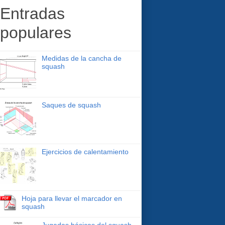
Entradas
populares
Medidas de la cancha de
squash
Saques de squash
Ejercicios de calentamiento
Hoja para llevar el marcador en
squash
Jugadas básicas del squash