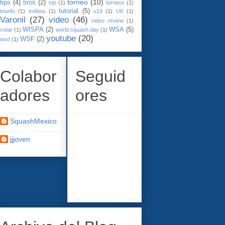
torneo
(10)
tips
(4)
tiros
(2)
top
(1)
torneos
(1)
tutorial
(5)
triunfo
(1)
trofeos
(1)
u19
(1)
UK
(1)
Varonil
(27)
video
(46)
video review
(1)
WISPA
(2)
WSA
(5)
votar
(1)
world squash day
(1)
youtube
(20)
WSF
(2)
wsd
(1)
Colabor
Seguid
adores
ores
SquashMexico
jjjoven