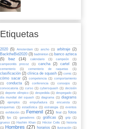
Etiquetas
2020
(5)
arbitraje
(2)
Amsterdam
(1)
ancho
(1)
BacktheBid2020
(3)
banco azteca
badminton
(1)
baz
(14)
(5)
calendario
(1)
campeón
(1)
cancha
(2)
cartel
(3)
campeonitis precoz
(1)
cementerio
(1)
cementerio de raquetas
(1)
clasificación
(2)
clínica de squash
(2)
comic
(1)
cómo sacar
(2)
competencia
(1)
comportamiento
conducta
(2)
(1)
conferencia
(1)
consejos
(1)
convocatoria
(1)
curso
(1)
cybersquash
(1)
decisión
(1)
deporte olímpico
(1)
despedida
(1)
despegado
(1)
diagrams
día mundial del squash
(1)
diagrama
(1)
(2)
ejemplos
(1)
empuñadura
(1)
encuesta
(1)
esquemas
(1)
estadística
(1)
estrategia
(1)
eventos
Femenil
(21)
fotos
(1)
exhibición
(1)
final
(1)
(3)
gráficas
(2)
fps
(1)
ganadores
(1)
grip
(1)
grueso
(1)
Hashim Khan
(1)
Héctor Celis
(1)
historia
Hombres
(27)
horarios
(2)
(1)
ilustración
(1)