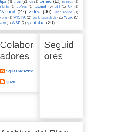
torneo
(10)
tips
(4)
tiros
(2)
top
(1)
torneos
(1)
tutorial
(5)
triunfo
(1)
trofeos
(1)
u19
(1)
UK
(1)
Varonil
(27)
video
(46)
video review
(1)
WISPA
(2)
WSA
(5)
votar
(1)
world squash day
(1)
youtube
(20)
WSF
(2)
wsd
(1)
Colabor
Seguid
adores
ores
SquashMexico
jjjoven