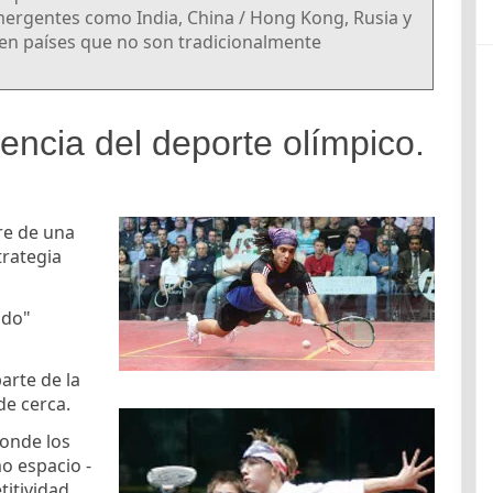
ergentes como India, China / Hong Kong, Rusia y
 en países que no son tradicionalmente
encia del deporte olímpico.
re de una
trategia
ndo"
arte de la
de cerca.
donde los
o espacio -
titividad