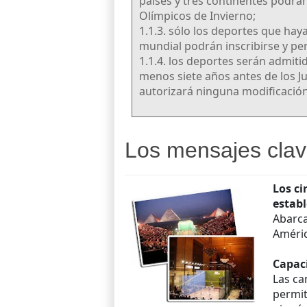
países y tres continentes podrán
Olímpicos de Invierno;
1.1.3. sólo los deportes que ha
mundial podrán inscribirse y pe
1.1.4. los deportes serán admiti
menos siete años antes de los J
autorizará ninguna modificación 
Los mensajes clav
Los ci
estab
Abarca
Améric
Capaci
Las ca
permit