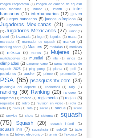
imagen corporativa
(1)
imagen de cancha de squash
inter
con medidas
(1)
indoor
(1)
infantil
(1)
bancarios
(11)
interbancarios
(12)
jjjoven
(5)
juegos bancarios
(5)
juegos olímpicos
(4)
Jugadoras Mexicanas
(21)
Jugadores
Jugadores Mexicanos
(27)
(1)
junior
(1)
juvenil
(1)
levantada
(1)
logo
(1)
logotipo
(1)
mapa
(1)
marker
(2)
marcador
(1)
marcador de squash
(1)
Masters
(2)
marking sheet
(1)
medallas
(1)
medidas
Mujeres
(21)
méxico
(2)
(1)
monos
(1)
mundial
(3)
multideportes
(1)
nfs
(1)
niños
(1)
olimpiadas
(2)
panamericano
(1)
panamericanos de
squash 2025
(1)
ping pong
(1)
planta
(1)
poll
(1)
poster
(2)
posiciones
(1)
prince
(1)
promoción
(1)
PSA
(85)
psasquashtv.com
(24)
psicología del deporte
(1)
racketball
(1)
rally
(1)
ranking
(30)
Ranking
(20)
ranqueo
(1)
reglamento
(2)
reglas
(3)
raquetbol
(1)
referee
(1)
requisitos
(1)
retiro
(1)
revisión en video
(1)
rota
(1)
saque
(2)
roto
(1)
rules
(1)
ruta
(1)
sacar
(1)
score
squash
(1)
service
(1)
shots
(1)
sistema
(1)
(75)
Squash
(20)
squash infantil
(1)
squash inn
(7)
squashsite
(1)
sub-19
(1)
table
tennis
(1)
tablero electrónico
(1)
tennis
(1)
Texcoco
(1)