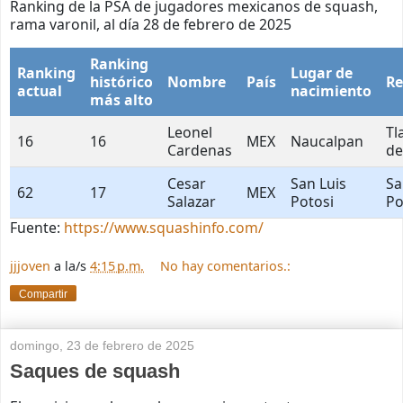
Ranking de la PSA de jugadores mexicanos de squash,
rama varonil, al día 28 de febrero de 2025
Ranking
Ranking
Lugar de
histórico
Nombre
País
Re
actual
nacimiento
más alto
Leonel
Tl
16
16
MEX
Naucalpan
Cardenas
de
Cesar
San Luis
Sa
62
17
MEX
Salazar
Potosi
Po
Fuente:
https://www.squashinfo.com/
jjjoven
a la/s
4:15 p.m.
No hay comentarios.:
Compartir
domingo, 23 de febrero de 2025
Saques de squash