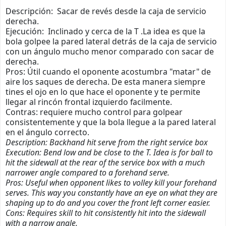
Descripción: Sacar de revés desde la caja de servicio
derecha.
Ejecución: Inclinado y cerca de la T .La idea es que la
bola golpee la pared lateral detrás de la caja de servicio
con un ángulo mucho menor comparado con sacar de
derecha.
Pros: Útil cuando el oponente acostumbra "matar" de
aire los saques de derecha. De esta manera siempre
tines el ojo en lo que hace el oponente y te permite
llegar al rincón frontal izquierdo facilmente.
Contras: requiere mucho control para golpear
consistentemente y que la bola llegue a la pared lateral
en el ángulo correcto.
Description: Backhand hit serve from the right service box
Execution: Bend low and be close to the T. Idea is for ball to
hit the sidewall at the rear of the service box with a much
narrower angle compared to a forehand serve.
Pros: Useful when opponent likes to volley kill your forehand
serves. This way you constantly have an eye on what they are
shaping up to do and you cover the front left corner easier.
Cons: Requires skill to hit consistently hit into the sidewall
with a narrow angle.