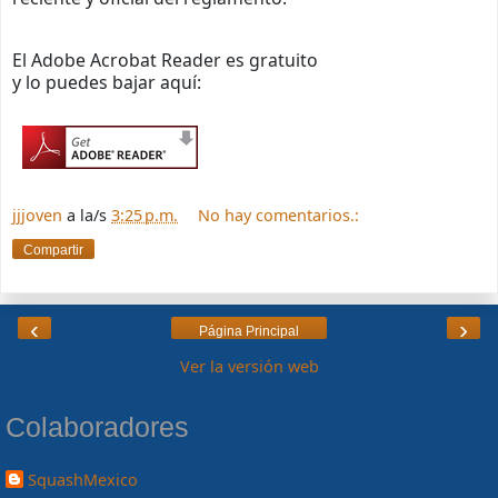
El Adobe Acrobat Reader es gratuito
y lo puedes bajar aquí:
jjjoven
a la/s
3:25 p.m.
No hay comentarios.:
Compartir
‹
›
Página Principal
Ver la versión web
Colaboradores
SquashMexico