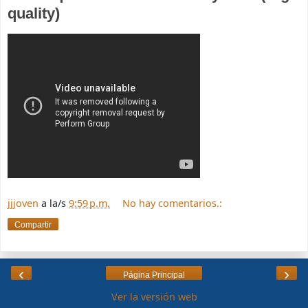
quality)
jjjoven
a la/s
9:59 p.m.
No hay comentarios.:
Compartir
‹
›
Página Principal
Ver la versión web