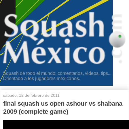
Squash de todo el mundo: comentarios, videos, tips...
Orientado a los jugadores mexicanos.
sábado, 12 de febrero de 2011
final squash us open ashour vs shabana
2009 (complete game)