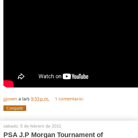
jjjoven
a la/s
9:53 p.m.
1 comentario:
Compartir
sábado, 5 de febrero de 2011
PSA J.P Morgan Tournament of