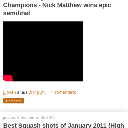
Champions - Nick Matthew wins epic
semifinal
jjjoven
a la/s
3:14 p.m.
1 comentario:
Compartir
jueves, 3 de febrero de 2011
Best Squash shots of January 2011 (High