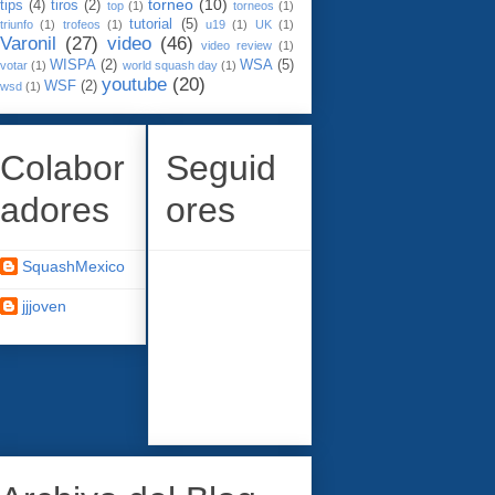
torneo
(10)
tips
(4)
tiros
(2)
top
(1)
torneos
(1)
tutorial
(5)
triunfo
(1)
trofeos
(1)
u19
(1)
UK
(1)
Varonil
(27)
video
(46)
video review
(1)
WISPA
(2)
WSA
(5)
votar
(1)
world squash day
(1)
youtube
(20)
WSF
(2)
wsd
(1)
Colabor
Seguid
adores
ores
SquashMexico
jjjoven