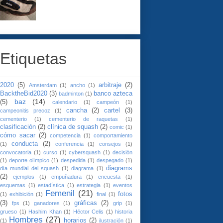
Etiquetas
2020
(5)
arbitraje
(2)
Amsterdam
(1)
ancho
(1)
BacktheBid2020
(3)
banco azteca
badminton
(1)
baz
(14)
(5)
calendario
(1)
campeón
(1)
cancha
(2)
cartel
(3)
campeonitis precoz
(1)
cementerio
(1)
cementerio de raquetas
(1)
clasificación
(2)
clínica de squash
(2)
comic
(1)
cómo sacar
(2)
competencia
(1)
comportamiento
conducta
(2)
(1)
conferencia
(1)
consejos
(1)
convocatoria
(1)
curso
(1)
cybersquash
(1)
decisión
(1)
deporte olímpico
(1)
despedida
(1)
despegado
(1)
diagrams
día mundial del squash
(1)
diagrama
(1)
(2)
ejemplos
(1)
empuñadura
(1)
encuesta
(1)
esquemas
(1)
estadística
(1)
estrategia
(1)
eventos
Femenil
(21)
fotos
(1)
exhibición
(1)
final
(1)
(3)
gráficas
(2)
fps
(1)
ganadores
(1)
grip
(1)
grueso
(1)
Hashim Khan
(1)
Héctor Celis
(1)
historia
Hombres
(27)
horarios
(2)
(1)
ilustración
(1)