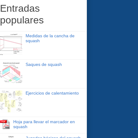
Entradas
populares
Medidas de la cancha de
squash
Saques de squash
Ejercicios de calentamiento
Hoja para llevar el marcador en
squash
Jugadas básicas del squash