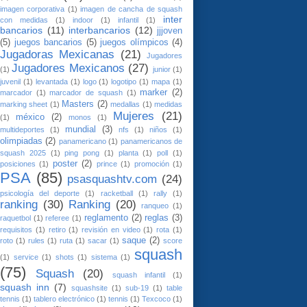
imagen corporativa
(1)
imagen de cancha de squash
inter
con medidas
(1)
indoor
(1)
infantil
(1)
bancarios
(11)
interbancarios
(12)
jjjoven
(5)
juegos bancarios
(5)
juegos olímpicos
(4)
Jugadoras Mexicanas
(21)
Jugadores
Jugadores Mexicanos
(27)
(1)
junior
(1)
juvenil
(1)
levantada
(1)
logo
(1)
logotipo
(1)
mapa
(1)
marker
(2)
marcador
(1)
marcador de squash
(1)
Masters
(2)
marking sheet
(1)
medallas
(1)
medidas
Mujeres
(21)
méxico
(2)
(1)
monos
(1)
mundial
(3)
multideportes
(1)
nfs
(1)
niños
(1)
olimpiadas
(2)
panamericano
(1)
panamericanos de
squash 2025
(1)
ping pong
(1)
planta
(1)
poll
(1)
poster
(2)
posiciones
(1)
prince
(1)
promoción
(1)
PSA
(85)
psasquashtv.com
(24)
psicología del deporte
(1)
racketball
(1)
rally
(1)
ranking
(30)
Ranking
(20)
ranqueo
(1)
reglamento
(2)
reglas
(3)
raquetbol
(1)
referee
(1)
requisitos
(1)
retiro
(1)
revisión en video
(1)
rota
(1)
saque
(2)
roto
(1)
rules
(1)
ruta
(1)
sacar
(1)
score
squash
(1)
service
(1)
shots
(1)
sistema
(1)
(75)
Squash
(20)
squash infantil
(1)
squash inn
(7)
squashsite
(1)
sub-19
(1)
table
tennis
(1)
tablero electrónico
(1)
tennis
(1)
Texcoco
(1)