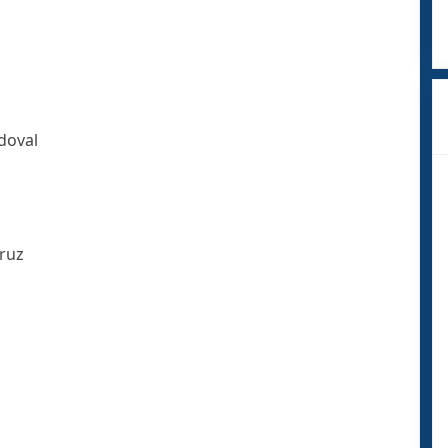
doval
ruz