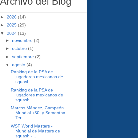
Archivo del Blog
►
2026
(14)
►
2025
(29)
▼
2024
(13)
►
noviembre
(2)
►
octubre
(1)
►
septiembre
(2)
▼
agosto
(4)
Ranking de la PSA de
jugadoras mexicanas de
squash...
Ranking de la PSA de
jugadores mexicanos de
squash...
Marcos Méndez, Campeón
Mundial +50, y Samantha
Ter...
WSF World Masters -
Mundial de Masters de
squash -...