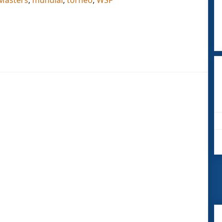
Masters
,
mundial
,
torneo
,
WSF