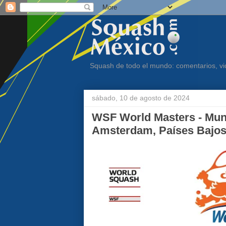
Squash de todo el mundo: comentarios, vid
sábado, 10 de agosto de 2024
WSF World Masters - Mund
Amsterdam, Países Bajos