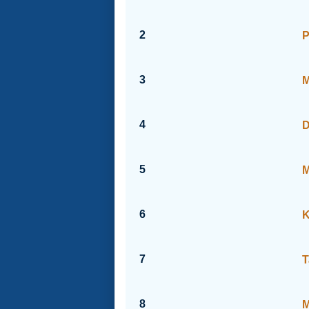
2
P
3
M
4
D
5
M
6
K
7
T
8
M