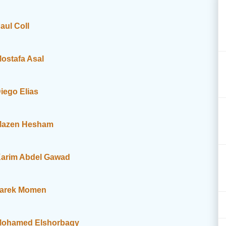
aul Coll
ostafa Asal
iego Elias
azen Hesham
arim Abdel Gawad
arek Momen
ohamed Elshorbagy