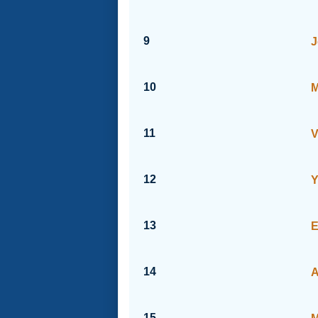
9
J
10
M
11
V
12
Y
13
E
14
A
15