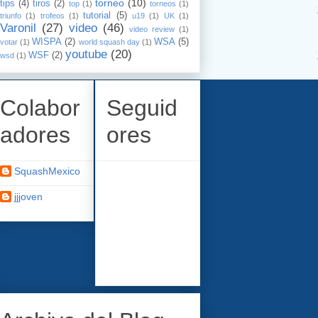
torneo
(10)
tips
(4)
tiros
(2)
top
(1)
torneos
(1)
15
tutorial
(5)
triunfo
(1)
trofeos
(1)
u19
(1)
UK
(1)
Varonil
(27)
video
(46)
video review
(1)
WISPA
(2)
WSA
(5)
votar
(1)
world squash day
(1)
youtube
(20)
16
WSF
(2)
wsd
(1)
Colabor
Seguid
adores
ores
SquashMexico
jjjoven