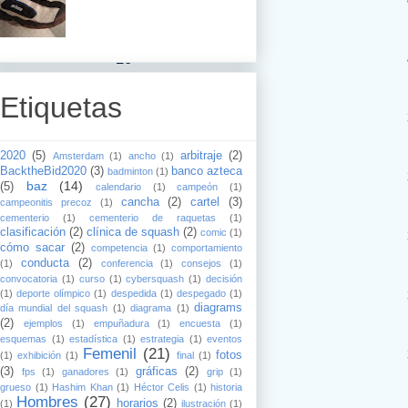
16
Etiquetas
16
2020
(5)
arbitraje
(2)
Amsterdam
(1)
ancho
(1)
BacktheBid2020
(3)
banco azteca
badminton
(1)
14
baz
(14)
(5)
calendario
(1)
campeón
(1)
cancha
(2)
cartel
(3)
campeonitis precoz
(1)
cementerio
(1)
cementerio de raquetas
(1)
clasificación
(2)
clínica de squash
(2)
comic
(1)
16
cómo sacar
(2)
competencia
(1)
comportamiento
conducta
(2)
(1)
conferencia
(1)
consejos
(1)
convocatoria
(1)
curso
(1)
cybersquash
(1)
decisión
(1)
deporte olímpico
(1)
despedida
(1)
despegado
(1)
15
diagrams
día mundial del squash
(1)
diagrama
(1)
(2)
ejemplos
(1)
empuñadura
(1)
encuesta
(1)
esquemas
(1)
estadística
(1)
estrategia
(1)
eventos
Femenil
(21)
15
fotos
(1)
exhibición
(1)
final
(1)
(3)
gráficas
(2)
fps
(1)
ganadores
(1)
grip
(1)
grueso
(1)
Hashim Khan
(1)
Héctor Celis
(1)
historia
Hombres
(27)
horarios
(2)
(1)
ilustración
(1)