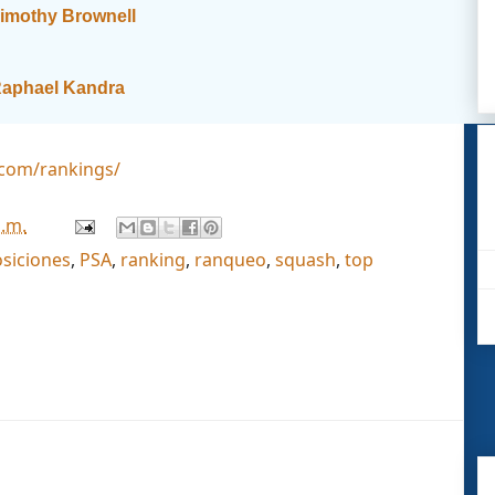
imothy Brownell
aphael Kandra
.com/rankings/
p.m.
siciones
,
PSA
,
ranking
,
ranqueo
,
squash
,
top