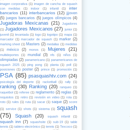
16
imagen corporativa
(1)
imagen de cancha de squash
inter
con medidas
(1)
indoor
(1)
infantil
(1)
bancarios
(11)
interbancarios
(12)
jjjoven
(5)
juegos bancarios
(5)
juegos olímpicos
(4)
16
Jugadoras Mexicanas
(21)
Jugadores
Jugadores Mexicanos
(27)
(1)
junior
(1)
juvenil
(1)
levantada
(1)
logo
(1)
logotipo
(1)
mapa
(1)
marker
(2)
15
marcador
(1)
marcador de squash
(1)
Masters
(2)
marking sheet
(1)
medallas
(1)
medidas
Mujeres
(21)
méxico
(2)
(1)
monos
(1)
mundial
(3)
multideportes
(1)
nfs
(1)
niños
(1)
16
olimpiadas
(2)
panamericano
(1)
panamericanos de
squash 2025
(1)
ping pong
(1)
planta
(1)
poll
(1)
poster
(2)
posiciones
(1)
prince
(1)
promoción
(1)
PSA
(85)
psasquashtv.com
(24)
11
psicología del deporte
(1)
racketball
(1)
rally
(1)
ranking
(30)
Ranking
(20)
ranqueo
(1)
reglamento
(2)
reglas
(3)
raquetbol
(1)
referee
(1)
14
requisitos
(1)
retiro
(1)
revisión en video
(1)
rota
(1)
saque
(2)
roto
(1)
rules
(1)
ruta
(1)
sacar
(1)
score
squash
(1)
service
(1)
shots
(1)
sistema
(1)
(75)
14
Squash
(20)
squash infantil
(1)
squash inn
(7)
squashsite
(1)
sub-19
(1)
table
tennis
(1)
tablero electrónico
(1)
tennis
(1)
Texcoco
(1)