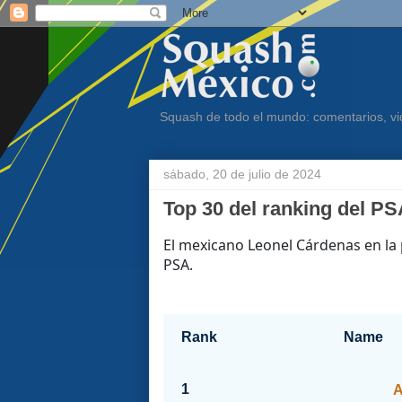
Squash de todo el mundo: comentarios, vid
sábado, 20 de julio de 2024
Top 30 del ranking del 
El mexicano Leonel Cárdenas en la
PSA.
Rank
Name
1
A