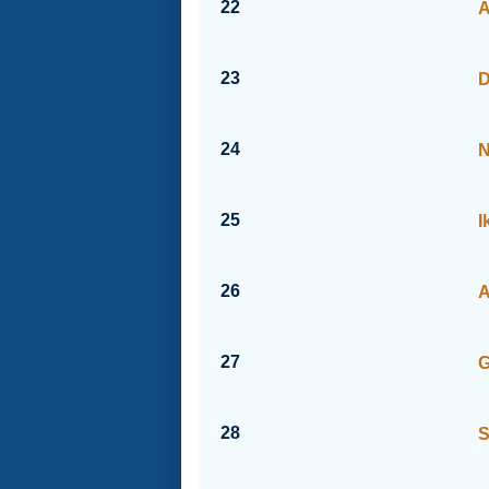
22
A
23
D
24
N
25
I
26
A
27
G
28
S