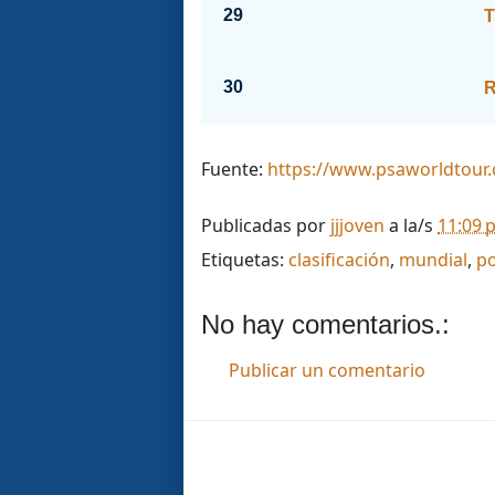
29
T
30
R
Fuente:
https://www.psaworldtour
Publicadas por
jjjoven
a la/s
11:09 
Etiquetas:
clasificación
,
mundial
,
po
No hay comentarios.:
Publicar un comentario