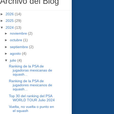
Archivo del Blog
►
2026
(14)
►
2025
(29)
▼
2024
(13)
►
noviembre
(2)
►
octubre
(1)
►
septiembre
(2)
►
agosto
(4)
▼
julio
(4)
Ranking de la PSA de
jugadoras mexicanas de
squash...
Ranking de la PSA de
jugadores mexicanos de
squash...
Top 30 del ranking del PSA
WORLD TOUR Julio 2024
Vuelta, no vuelta o punto en
el squash