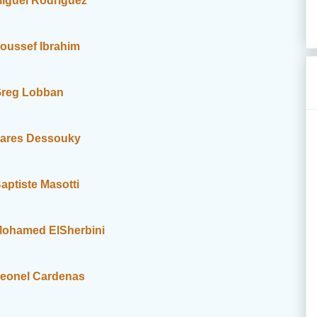
iguel Rodriguez
oussef Ibrahim
reg Lobban
ares Dessouky
aptiste Masotti
ohamed ElSherbini
eonel Cardenas