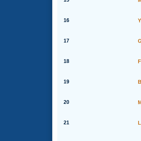
M
16
Y
17
G
18
F
19
B
20
M
21
L