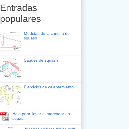
Entradas
14
populares
14
Medidas de la cancha de
squash
13
Saques de squash
14
Ejercicios de calentamiento
15
15
Hoja para llevar el marcador en
squash
14
Jugadas básicas del squash