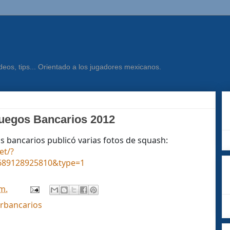
eos, tips... Orientado a los jugadores mexicanos.
Juegos Bancarios 2012
s bancarios publicó varias fotos de squash:
et/?
4689128925810&type=1
.m.
erbancarios