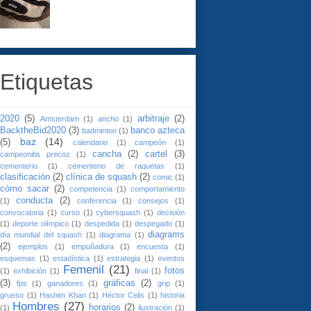
Etiquetas
2020
(5)
arbitraje
(2)
Amsterdam
(1)
ancho
(1)
BacktheBid2020
(3)
banco azteca
badminton
(1)
baz
(14)
(5)
calendario
(1)
campeón
(1)
cancha
(2)
cartel
(3)
campeonitis precoz
(1)
cementerio
(1)
cementerio de raquetas
(1)
clasificación
(2)
clínica de squash
(2)
comic
(1)
cómo sacar
(2)
competencia
(1)
comportamiento
conducta
(2)
(1)
conferencia
(1)
consejos
(1)
convocatoria
(1)
curso
(1)
cybersquash
(1)
decisión
(1)
deporte olímpico
(1)
despedida
(1)
despegado
(1)
diagrams
día mundial del squash
(1)
diagrama
(1)
(2)
ejemplos
(1)
empuñadura
(1)
encuesta
(1)
esquemas
(1)
estadística
(1)
estrategia
(1)
eventos
Femenil
(21)
fotos
(1)
exhibición
(1)
final
(1)
(3)
gráficas
(2)
fps
(1)
ganadores
(1)
grip
(1)
grueso
(1)
Hashim Khan
(1)
Héctor Celis
(1)
historia
Hombres
(27)
horarios
(2)
(1)
ilustración
(1)