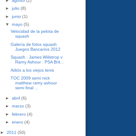
►
agosto
(2)
►
julio
(8)
►
junio
(1)
▼
mayo
(5)
Velocidad de la pelota de
squash
Galería de fotos squash
Juegos Bancarios 2012
‪Squash : James Wiilstrop v
Ramy Ashour : PSA Brit...
Adiós a los viejos tenis
TOC 2009 semi nick
matthew ramy ashour
semi final ...
►
abril
(6)
►
marzo
(3)
►
febrero
(4)
►
enero
(4)
►
2011
(50)