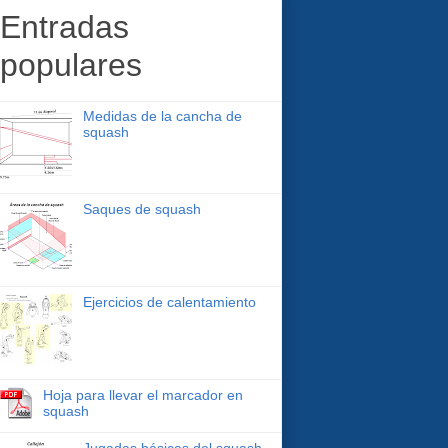
Entradas
populares
Medidas de la cancha de
squash
Saques de squash
Ejercicios de calentamiento
Hoja para llevar el marcador en
squash
Jugadas básicas del squash