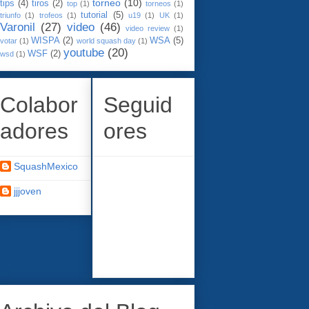
torneo
(10)
tips
(4)
tiros
(2)
top
(1)
torneos
(1)
tutorial
(5)
triunfo
(1)
trofeos
(1)
u19
(1)
UK
(1)
Varonil
(27)
video
(46)
video review
(1)
WISPA
(2)
WSA
(5)
votar
(1)
world squash day
(1)
youtube
(20)
WSF
(2)
wsd
(1)
Colabor
Seguid
adores
ores
SquashMexico
jjjoven