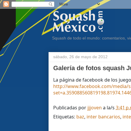
Squash de todo el mundo: comentarios, vid
sábado, 26 de mayo de 2012
Galería de fotos squash 
La página de facebook de los juego
http://www.facebook.com/media/s
set=a.359088560819198.81974.14
Publicadas por
jjjoven
a la/s
3:41 p
Etiquetas:
baz
,
inter bancarios
,
int