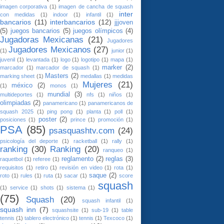
imagen corporativa
(1)
imagen de cancha de squash
inter
con medidas
(1)
indoor
(1)
infantil
(1)
bancarios
(11)
interbancarios
(12)
jjjoven
(5)
juegos bancarios
(5)
juegos olímpicos
(4)
Jugadoras Mexicanas
(21)
Jugadores
Jugadores Mexicanos
(27)
(1)
junior
(1)
juvenil
(1)
levantada
(1)
logo
(1)
logotipo
(1)
mapa
(1)
marker
(2)
marcador
(1)
marcador de squash
(1)
Masters
(2)
marking sheet
(1)
medallas
(1)
medidas
Mujeres
(21)
méxico
(2)
(1)
monos
(1)
mundial
(3)
multideportes
(1)
nfs
(1)
niños
(1)
olimpiadas
(2)
panamericano
(1)
panamericanos de
squash 2025
(1)
ping pong
(1)
planta
(1)
poll
(1)
poster
(2)
posiciones
(1)
prince
(1)
promoción
(1)
PSA
(85)
psasquashtv.com
(24)
psicología del deporte
(1)
racketball
(1)
rally
(1)
ranking
(30)
Ranking
(20)
ranqueo
(1)
reglamento
(2)
reglas
(3)
raquetbol
(1)
referee
(1)
requisitos
(1)
retiro
(1)
revisión en video
(1)
rota
(1)
saque
(2)
roto
(1)
rules
(1)
ruta
(1)
sacar
(1)
score
squash
(1)
service
(1)
shots
(1)
sistema
(1)
(75)
Squash
(20)
squash infantil
(1)
squash inn
(7)
squashsite
(1)
sub-19
(1)
table
tennis
(1)
tablero electrónico
(1)
tennis
(1)
Texcoco
(1)