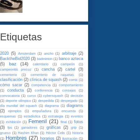
Etiquetas
2020
(5)
arbitraje
(2)
Amsterdam
(1)
ancho
(1)
BacktheBid2020
(3)
banco azteca
badminton
(1)
baz
(14)
(5)
calendario
(1)
campeón
(1)
cancha
(2)
cartel
(3)
campeonitis precoz
(1)
cementerio
(1)
cementerio de raquetas
(1)
clasificación
(2)
clínica de squash
(2)
comic
(1)
cómo sacar
(2)
competencia
(1)
comportamiento
conducta
(2)
(1)
conferencia
(1)
consejos
(1)
convocatoria
(1)
curso
(1)
cybersquash
(1)
decisión
(1)
deporte olímpico
(1)
despedida
(1)
despegado
(1)
diagrams
día mundial del squash
(1)
diagrama
(1)
(2)
ejemplos
(1)
empuñadura
(1)
encuesta
(1)
esquemas
(1)
estadística
(1)
estrategia
(1)
eventos
Femenil
(21)
fotos
(1)
exhibición
(1)
final
(1)
(3)
gráficas
(2)
fps
(1)
ganadores
(1)
grip
(1)
grueso
(1)
Hashim Khan
(1)
Héctor Celis
(1)
historia
Hombres
(27)
horarios
(2)
(1)
ilustración
(1)