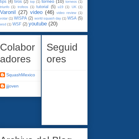
torneo
(10)
tips
(4)
tiros
(2)
top
(1)
torneos
(1)
tutorial
(5)
triunfo
(1)
trofeos
(1)
u19
(1)
UK
(1)
Varonil
(27)
video
(46)
video review
(1)
WISPA
(2)
WSA
(5)
votar
(1)
world squash day
(1)
youtube
(20)
WSF
(2)
wsd
(1)
Colabor
Seguid
adores
ores
SquashMexico
jjjoven