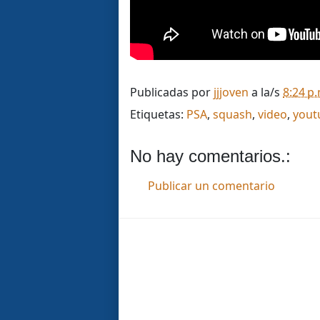
Publicadas por
jjjoven
a la/s
8:24 p
Etiquetas:
PSA
,
squash
,
video
,
yout
No hay comentarios.:
Publicar un comentario