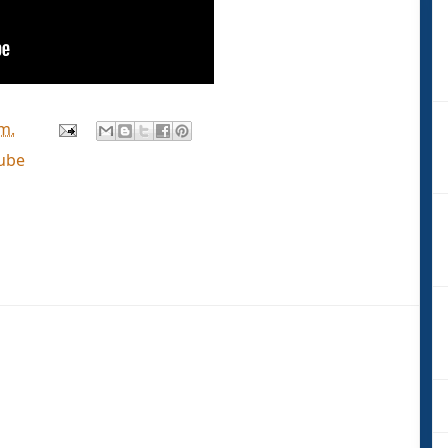
.m.
ube