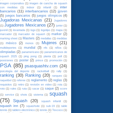
imagen corporativa
(1)
imagen de cancha de squash
inter
con medidas
(1)
indoor
(1)
infantil
(1)
bancarios
(11)
interbancarios
(12)
jjjoven
(5)
juegos bancarios
(5)
juegos olímpicos
(4)
Jugadoras Mexicanas
(21)
Jugadores
Jugadores Mexicanos
(27)
(1)
junior
(1)
juvenil
(1)
levantada
(1)
logo
(1)
logotipo
(1)
mapa
(1)
marker
(2)
marcador
(1)
marcador de squash
(1)
Masters
(2)
marking sheet
(1)
medallas
(1)
medidas
Mujeres
(21)
méxico
(2)
(1)
monos
(1)
mundial
(3)
multideportes
(1)
nfs
(1)
niños
(1)
olimpiadas
(2)
panamericano
(1)
panamericanos de
squash 2025
(1)
ping pong
(1)
planta
(1)
poll
(1)
poster
(2)
posiciones
(1)
prince
(1)
promoción
(1)
PSA
(85)
psasquashtv.com
(24)
psicología del deporte
(1)
racketball
(1)
rally
(1)
ranking
(30)
Ranking
(20)
ranqueo
(1)
reglamento
(2)
reglas
(3)
raquetbol
(1)
referee
(1)
requisitos
(1)
retiro
(1)
revisión en video
(1)
rota
(1)
saque
(2)
roto
(1)
rules
(1)
ruta
(1)
sacar
(1)
score
squash
(1)
service
(1)
shots
(1)
sistema
(1)
(75)
Squash
(20)
squash infantil
(1)
squash inn
(7)
squashsite
(1)
sub-19
(1)
table
tennis
(1)
tablero electrónico
(1)
tennis
(1)
Texcoco
(1)