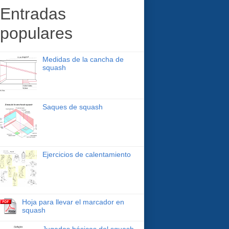
Entradas
populares
Medidas de la cancha de
squash
Saques de squash
Ejercicios de calentamiento
Hoja para llevar el marcador en
squash
Jugadas básicas del squash