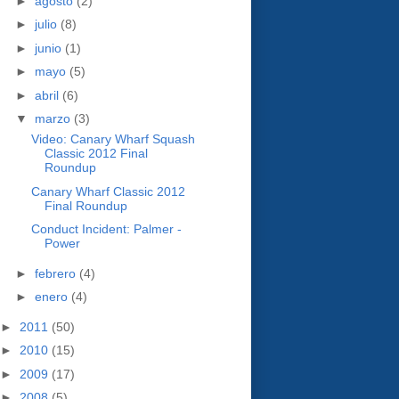
►
agosto
(2)
►
julio
(8)
►
junio
(1)
►
mayo
(5)
►
abril
(6)
▼
marzo
(3)
Video: Canary Wharf Squash
Classic 2012 Final
Roundup
Canary Wharf Classic 2012
Final Roundup
Conduct Incident: Palmer -
Power
►
febrero
(4)
►
enero
(4)
►
2011
(50)
►
2010
(15)
►
2009
(17)
►
2008
(5)