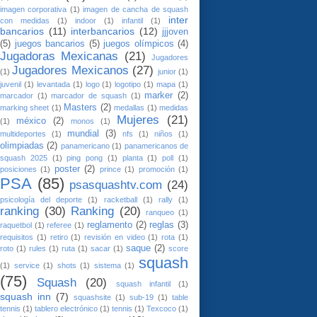
imagen corporativa
(1)
imagen de cancha de squash
inter
con medidas
(1)
indoor
(1)
infantil
(1)
bancarios
(11)
interbancarios
(12)
jjjoven
(5)
juegos bancarios
(5)
juegos olímpicos
(4)
Jugadoras Mexicanas
(21)
Jugadores
Jugadores Mexicanos
(27)
(1)
junior
(1)
juvenil
(1)
levantada
(1)
logo
(1)
logotipo
(1)
mapa
(1)
marker
(2)
marcador
(1)
marcador de squash
(1)
Masters
(2)
marking sheet
(1)
medallas
(1)
medidas
Mujeres
(21)
méxico
(2)
(1)
monos
(1)
mundial
(3)
multideportes
(1)
nfs
(1)
niños
(1)
olimpiadas
(2)
panamericano
(1)
panamericanos de
squash 2025
(1)
ping pong
(1)
planta
(1)
poll
(1)
poster
(2)
posiciones
(1)
prince
(1)
promoción
(1)
PSA
(85)
psasquashtv.com
(24)
psicología del deporte
(1)
racketball
(1)
rally
(1)
ranking
(30)
Ranking
(20)
ranqueo
(1)
reglamento
(2)
reglas
(3)
raquetbol
(1)
referee
(1)
requisitos
(1)
retiro
(1)
revisión en video
(1)
rota
(1)
saque
(2)
roto
(1)
rules
(1)
ruta
(1)
sacar
(1)
score
squash
(1)
service
(1)
shots
(1)
sistema
(1)
(75)
Squash
(20)
squash infantil
(1)
squash inn
(7)
squashsite
(1)
sub-19
(1)
table
tennis
(1)
tablero electrónico
(1)
tennis
(1)
Texcoco
(1)