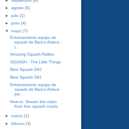
►
septiembre
(6)
►
agosto
(5)
►
julio
(1)
►
junio
(4)
▼
mayo
(7)
Entrenamiento equipo de
squash de Banco Azteca -
j...
Amazing Squash Rallies
SQUASH - The Little Things
Best Squash D02
Best Squash D01
Entrenamiento equipo de
squash de Banco Azteca
jue...
How-to: Stream live video
from four squash courts
►
marzo
(1)
►
febrero
(3)