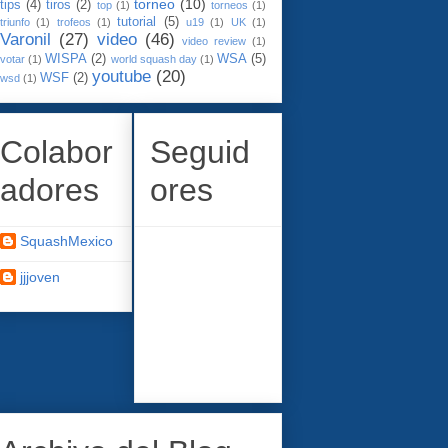
torneo
(10)
tips
(4)
tiros
(2)
top
(1)
torneos
(1)
tutorial
(5)
triunfo
(1)
trofeos
(1)
u19
(1)
UK
(1)
Varonil
(27)
video
(46)
video review
(1)
WISPA
(2)
WSA
(5)
votar
(1)
world squash day
(1)
youtube
(20)
WSF
(2)
wsd
(1)
Colabor
Seguid
adores
ores
SquashMexico
jjjoven