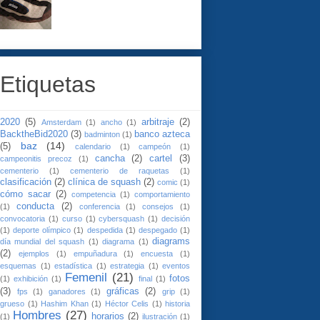
Etiquetas
2020
(5)
arbitraje
(2)
Amsterdam
(1)
ancho
(1)
BacktheBid2020
(3)
banco azteca
badminton
(1)
baz
(14)
(5)
calendario
(1)
campeón
(1)
cancha
(2)
cartel
(3)
campeonitis precoz
(1)
cementerio
(1)
cementerio de raquetas
(1)
clasificación
(2)
clínica de squash
(2)
comic
(1)
cómo sacar
(2)
competencia
(1)
comportamiento
conducta
(2)
(1)
conferencia
(1)
consejos
(1)
convocatoria
(1)
curso
(1)
cybersquash
(1)
decisión
(1)
deporte olímpico
(1)
despedida
(1)
despegado
(1)
diagrams
día mundial del squash
(1)
diagrama
(1)
(2)
ejemplos
(1)
empuñadura
(1)
encuesta
(1)
esquemas
(1)
estadística
(1)
estrategia
(1)
eventos
Femenil
(21)
fotos
(1)
exhibición
(1)
final
(1)
(3)
gráficas
(2)
fps
(1)
ganadores
(1)
grip
(1)
grueso
(1)
Hashim Khan
(1)
Héctor Celis
(1)
historia
Hombres
(27)
horarios
(2)
(1)
ilustración
(1)