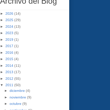
Archivo del Blog
►
2026
(14)
►
2025
(29)
►
2024
(13)
►
2023
(5)
►
2019
(1)
►
2017
(1)
►
2016
(4)
►
2015
(4)
►
2014
(11)
►
2013
(17)
►
2012
(55)
▼
2011
(50)
►
diciembre
(4)
►
noviembre
(9)
►
octubre
(9)