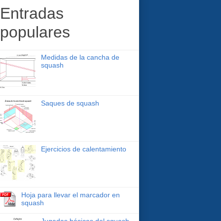
Entradas
populares
Medidas de la cancha de
squash
Saques de squash
Ejercicios de calentamiento
Hoja para llevar el marcador en
squash
Jugadas básicas del squash