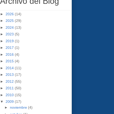
Archivo del Blog
►
2026
(14)
►
2025
(29)
►
2024
(13)
►
2023
(5)
►
2019
(1)
►
2017
(1)
►
2016
(4)
►
2015
(4)
►
2014
(11)
►
2013
(17)
►
2012
(55)
►
2011
(50)
►
2010
(15)
▼
2009
(17)
►
noviembre
(4)