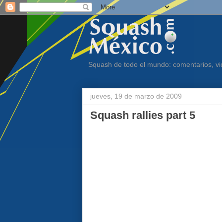
Squash de todo el mundo: comentarios, vid
jueves, 19 de marzo de 2009
Squash rallies part 5