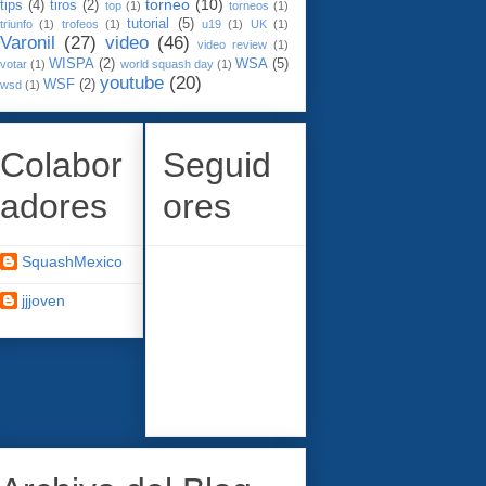
torneo
(10)
tips
(4)
tiros
(2)
top
(1)
torneos
(1)
tutorial
(5)
triunfo
(1)
trofeos
(1)
u19
(1)
UK
(1)
Varonil
(27)
video
(46)
video review
(1)
WISPA
(2)
WSA
(5)
votar
(1)
world squash day
(1)
youtube
(20)
WSF
(2)
wsd
(1)
Colabor
Seguid
adores
ores
SquashMexico
jjjoven