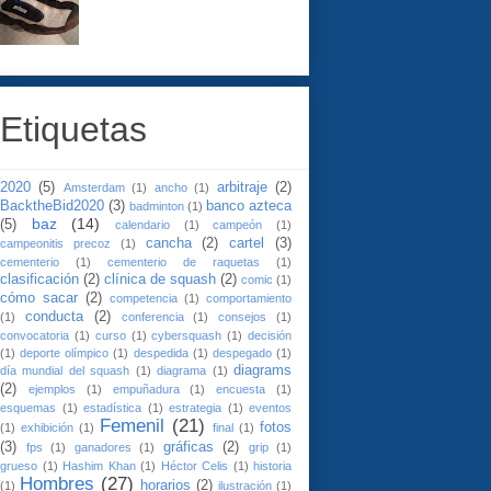
Etiquetas
2020
(5)
arbitraje
(2)
Amsterdam
(1)
ancho
(1)
BacktheBid2020
(3)
banco azteca
badminton
(1)
baz
(14)
(5)
calendario
(1)
campeón
(1)
cancha
(2)
cartel
(3)
campeonitis precoz
(1)
cementerio
(1)
cementerio de raquetas
(1)
clasificación
(2)
clínica de squash
(2)
comic
(1)
cómo sacar
(2)
competencia
(1)
comportamiento
conducta
(2)
(1)
conferencia
(1)
consejos
(1)
convocatoria
(1)
curso
(1)
cybersquash
(1)
decisión
(1)
deporte olímpico
(1)
despedida
(1)
despegado
(1)
diagrams
día mundial del squash
(1)
diagrama
(1)
(2)
ejemplos
(1)
empuñadura
(1)
encuesta
(1)
esquemas
(1)
estadística
(1)
estrategia
(1)
eventos
Femenil
(21)
fotos
(1)
exhibición
(1)
final
(1)
(3)
gráficas
(2)
fps
(1)
ganadores
(1)
grip
(1)
grueso
(1)
Hashim Khan
(1)
Héctor Celis
(1)
historia
Hombres
(27)
horarios
(2)
(1)
ilustración
(1)