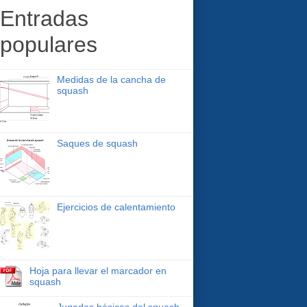
Entradas
populares
Medidas de la cancha de
squash
Saques de squash
Ejercicios de calentamiento
Hoja para llevar el marcador en
squash
Jugadas básicas del squash