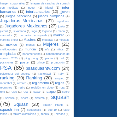
imagen corporativa
(1)
imagen de cancha de squash
inter
con medidas
(1)
indoor
(1)
infantil
(1)
bancarios
(11)
interbancarios
(12)
jjjoven
(5)
juegos bancarios
(5)
juegos olímpicos
(4)
Jugadoras Mexicanas
(21)
Jugadores
Jugadores Mexicanos
(27)
(1)
junior
(1)
juvenil
(1)
levantada
(1)
logo
(1)
logotipo
(1)
mapa
(1)
marker
(2)
marcador
(1)
marcador de squash
(1)
Masters
(2)
marking sheet
(1)
medallas
(1)
medidas
Mujeres
(21)
méxico
(2)
(1)
monos
(1)
mundial
(3)
multideportes
(1)
nfs
(1)
niños
(1)
olimpiadas
(2)
panamericano
(1)
panamericanos de
squash 2025
(1)
ping pong
(1)
planta
(1)
poll
(1)
poster
(2)
posiciones
(1)
prince
(1)
promoción
(1)
PSA
(85)
psasquashtv.com
(24)
psicología del deporte
(1)
racketball
(1)
rally
(1)
ranking
(30)
Ranking
(20)
ranqueo
(1)
reglamento
(2)
reglas
(3)
raquetbol
(1)
referee
(1)
requisitos
(1)
retiro
(1)
revisión en video
(1)
rota
(1)
saque
(2)
roto
(1)
rules
(1)
ruta
(1)
sacar
(1)
score
squash
(1)
service
(1)
shots
(1)
sistema
(1)
(75)
Squash
(20)
squash infantil
(1)
squash inn
(7)
squashsite
(1)
sub-19
(1)
table
tennis
(1)
tablero electrónico
(1)
tennis
(1)
Texcoco
(1)