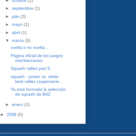
►
octubre
(1)
►
septiembre
(1)
►
julio
(3)
►
mayo
(1)
►
abril
(1)
▼
marzo
(5)
vuelta o no vuelta...
Página oficial de los juegos
interbancarios
Squash rallies part 5
squash - power vs. white:
best rallies (superserie...
Ya está formada la selección
de squash de BAZ
►
enero
(1)
►
2008
(5)