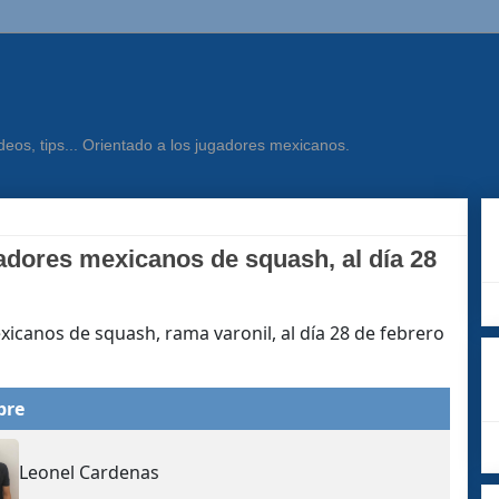
eos, tips... Orientado a los jugadores mexicanos.
adores mexicanos de squash, al día 28
icanos de squash, rama varonil, al día 28 de febrero
bre
Leonel Cardenas