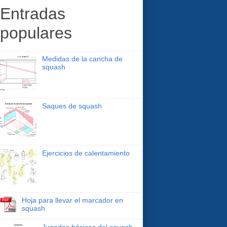
Entradas
populares
Medidas de la cancha de
squash
Saques de squash
Ejercicios de calentamiento
Hoja para llevar el marcador en
squash
Jugadas básicas del squash