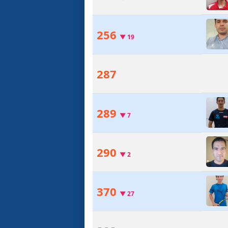
256
▼
19
287
289
▼
7
290
▼
2
370
▼
27