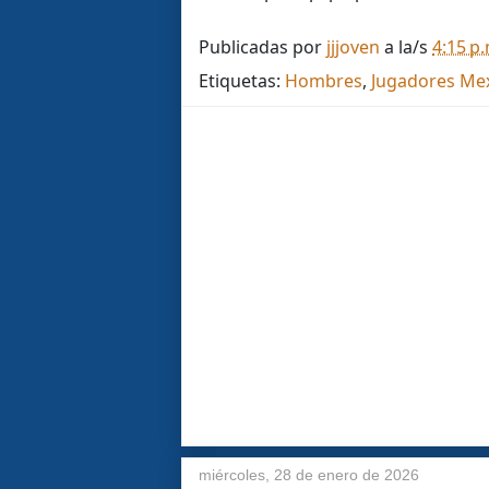
Publicadas por
jjjoven
a la/s
4:15 p
Etiquetas:
Hombres
,
Jugadores Me
miércoles, 28 de enero de 2026