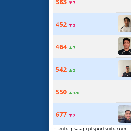
383
▼
7
452
▼
3
464
▲
7
542
▲
2
550
▲
120
677
▼
7
Fuente: psa-api.ptsportsuite.com