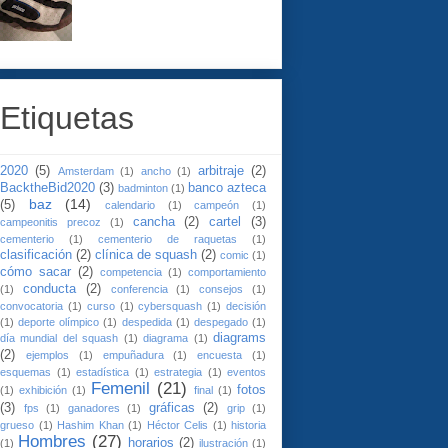
Etiquetas
2020
(5)
arbitraje
(2)
Amsterdam
(1)
ancho
(1)
BacktheBid2020
(3)
banco azteca
badminton
(1)
baz
(14)
(5)
calendario
(1)
campeón
(1)
cancha
(2)
cartel
(3)
campeonitis precoz
(1)
cementerio
(1)
cementerio de raquetas
(1)
clasificación
(2)
clínica de squash
(2)
comic
(1)
cómo sacar
(2)
competencia
(1)
comportamiento
conducta
(2)
(1)
conferencia
(1)
consejos
(1)
convocatoria
(1)
curso
(1)
cybersquash
(1)
decisión
(1)
deporte olímpico
(1)
despedida
(1)
despegado
(1)
diagrams
día mundial del squash
(1)
diagrama
(1)
(2)
ejemplos
(1)
empuñadura
(1)
encuesta
(1)
esquemas
(1)
estadística
(1)
estrategia
(1)
eventos
Femenil
(21)
fotos
(1)
exhibición
(1)
final
(1)
(3)
gráficas
(2)
fps
(1)
ganadores
(1)
grip
(1)
grueso
(1)
Hashim Khan
(1)
Héctor Celis
(1)
historia
Hombres
(27)
horarios
(2)
(1)
ilustración
(1)