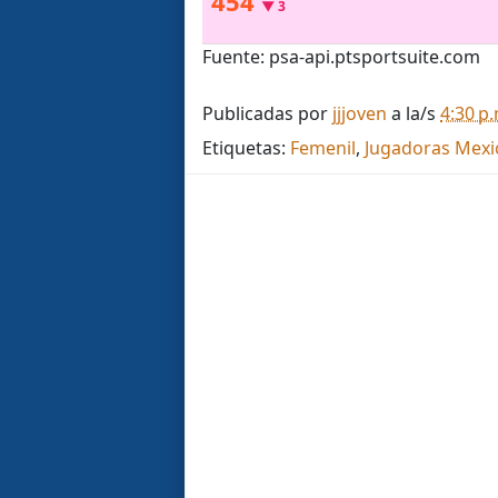
454
▼
3
Fuente: psa-api.ptsportsuite.com
Publicadas por
jjjoven
a la/s
4:30 p
Etiquetas:
Femenil
,
Jugadoras Mexi