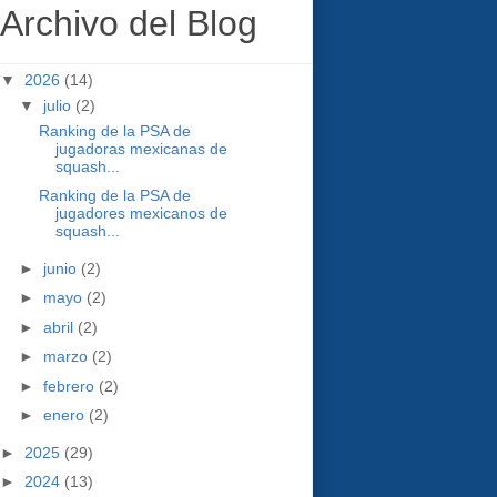
Archivo del Blog
▼
2026
(14)
▼
julio
(2)
Ranking de la PSA de
jugadoras mexicanas de
squash...
Ranking de la PSA de
jugadores mexicanos de
squash...
►
junio
(2)
►
mayo
(2)
►
abril
(2)
►
marzo
(2)
►
febrero
(2)
►
enero
(2)
►
2025
(29)
►
2024
(13)