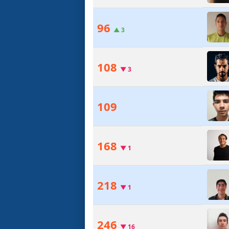
96
▲
3
108
▼
3
109
168
▼
1
218
▼
1
246
▼
16