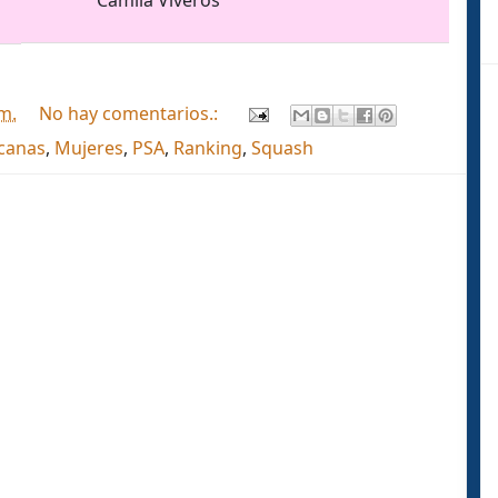
Camila Viveros
.m.
No hay comentarios.:
canas
,
Mujeres
,
PSA
,
Ranking
,
Squash