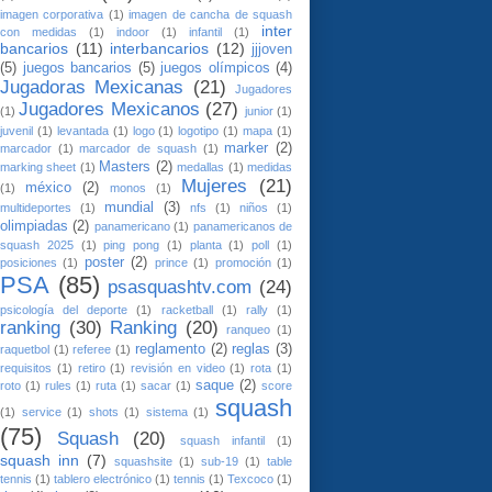
imagen corporativa
(1)
imagen de cancha de squash
inter
con medidas
(1)
indoor
(1)
infantil
(1)
bancarios
(11)
interbancarios
(12)
jjjoven
(5)
juegos bancarios
(5)
juegos olímpicos
(4)
Jugadoras Mexicanas
(21)
Jugadores
Jugadores Mexicanos
(27)
(1)
junior
(1)
juvenil
(1)
levantada
(1)
logo
(1)
logotipo
(1)
mapa
(1)
marker
(2)
marcador
(1)
marcador de squash
(1)
Masters
(2)
marking sheet
(1)
medallas
(1)
medidas
Mujeres
(21)
méxico
(2)
(1)
monos
(1)
mundial
(3)
multideportes
(1)
nfs
(1)
niños
(1)
olimpiadas
(2)
panamericano
(1)
panamericanos de
squash 2025
(1)
ping pong
(1)
planta
(1)
poll
(1)
poster
(2)
posiciones
(1)
prince
(1)
promoción
(1)
PSA
(85)
psasquashtv.com
(24)
psicología del deporte
(1)
racketball
(1)
rally
(1)
ranking
(30)
Ranking
(20)
ranqueo
(1)
reglamento
(2)
reglas
(3)
raquetbol
(1)
referee
(1)
requisitos
(1)
retiro
(1)
revisión en video
(1)
rota
(1)
saque
(2)
roto
(1)
rules
(1)
ruta
(1)
sacar
(1)
score
squash
(1)
service
(1)
shots
(1)
sistema
(1)
(75)
Squash
(20)
squash infantil
(1)
squash inn
(7)
squashsite
(1)
sub-19
(1)
table
tennis
(1)
tablero electrónico
(1)
tennis
(1)
Texcoco
(1)