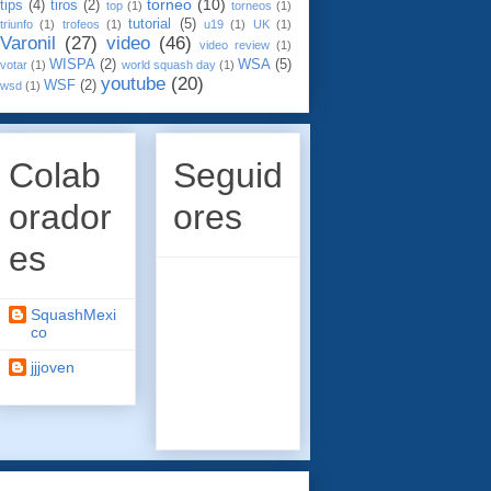
torneo
(10)
tips
(4)
tiros
(2)
top
(1)
torneos
(1)
tutorial
(5)
triunfo
(1)
trofeos
(1)
u19
(1)
UK
(1)
Varonil
(27)
video
(46)
video review
(1)
WISPA
(2)
WSA
(5)
votar
(1)
world squash day
(1)
youtube
(20)
WSF
(2)
wsd
(1)
Colab
Seguid
orador
ores
es
SquashMexi
co
jjjoven